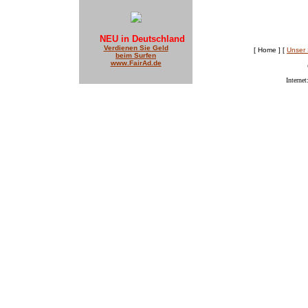
NEU in Deutschland
Verdienen Sie Geld
[ Home ]
[
Unser 
beim Surfen
www.FairAd.de
Internet