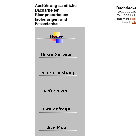
Ausführung sämtlicher
Dachdecke
Dacharbeiten
Wasserstraß
Klempnerarbeiten
Tel.: 0571 /
Isolierungen und
Internet:
http
Email:
in
Fassadenbau