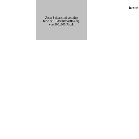
Internet
Unser Seiten sind optmiert
für eine Bildschirmauflösung
von 800x600 Pixel.