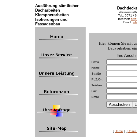
Ausführung sämtlicher
Dachdecke
Dacharbeiten
Wasserstraß
Klempnerarbeiten
Tel.: 0571 /
Isolierungen und
Internet:
http
Email:
in
Fassadenbau
Hier können Sie mit un
Bauvorhaben, ein
Ihre Anschri
Firma
Name
Straße
PLZ,Ort
Telefon
Fax
Email
[
Home
]
[
Unser 